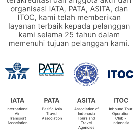
terakreditasi dan anggota aktif dari
organisasi IATA, PATA, ASITA, dan
ITOC, kami telah memberikan
layanan terbaik kepada pelanggan
kami selama 25 tahun dalam
memenuhi tujuan pelanggan kami.
IATA
PATA
ASITA
ITOC
International
Pasific Asia
Association of
Inbound Tour
Air
Travel
Indonesia
Operation
Transport
Association
Tours and
Club -
Association
Travel
Indonesia
Agencies