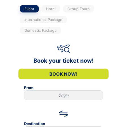
Flight
Hotel
Group Tours
International Package
Domestic Package
Book your ticket now!
BOOK NOW!
From
Destination