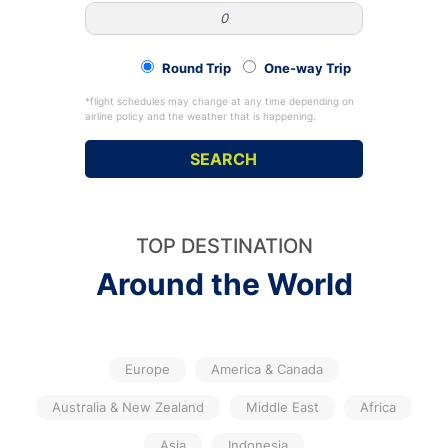
Round Trip
One-way Trip
*flight schedules may change at any time depending on
airline policy and the weather that is happening.
TOP DESTINATION
Around the World
Europe
America & Canada
Australia & New Zealand
Middle East
Africa
Asia
Indonesia