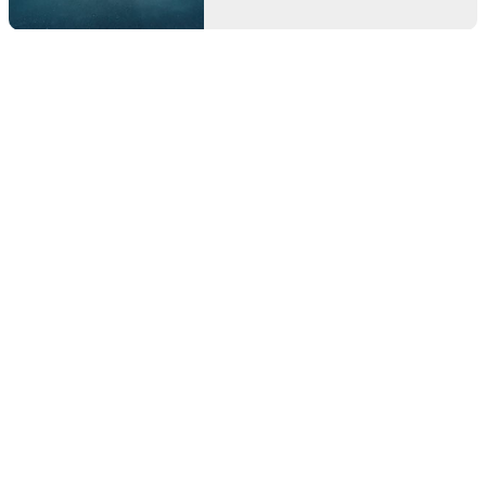
MENIKMATI
KESEGARAN MIKAN
YANG TIADA DUANYA
DI WAKAYAMA
Terkenal dengan julukan
Negeri Pepohonan sejak
zaman dulu, Wakayama,
sebuah daerah yang terletak
berbatasan dengan Prefektur
Osaka.